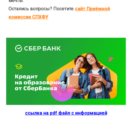
мечты.
Остались вопросы?
Посетите
сайт П
риёмной
комисси
и
СПХФУ
ссылка на pdf файл с информацией