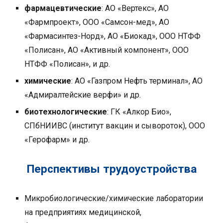
фармацевтические
: АО «Вертекс», АО
«Фармпроект», ООО «Самсон-мед», АО
«Фармасинтез-Норд», АО «Биокад», ООО НТФФ
«Полисан», АО «Активный компонент», ООО
НТФФ
«
Полисан
»
, и др.
химические
: АО
«
Газпром Нефть терминал
»,
АО
«
Адмиралтейские верфи
» и др.
биотехнологические
:
ГК «Алкор
Био
»
,
СПбНИИВС (институт вакцин и сывороток),
ООО
«Герофарм» и др.
Перспективы трудоустройства
Микробиологические/химические лаборатории
на предприятиях медицинской,